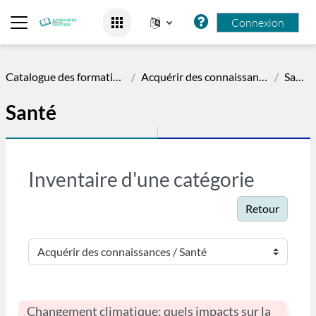
Passer au contenu principal
Connexion
Panneau latéral
Catalogue des formations
Acquérir des connaissances
Santé
Santé
Inventaire d'une catégorie
Retour
Catégories de cours
Changement climatique: quels impacts sur la