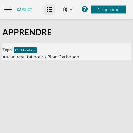
Passer au contenu principal
Connexion
Panneau latéral
APPRENDRE
Tags:
Certification
Aucun résultat pour « Bilan Carbone »