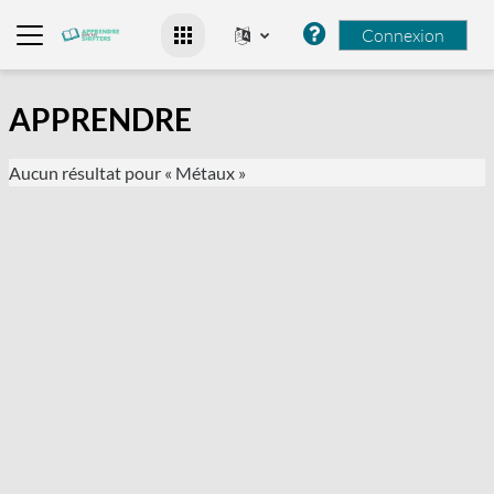
Passer au contenu principal
Connexion
Panneau latéral
APPRENDRE
Aucun résultat pour « Métaux »