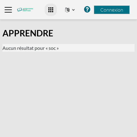
Passer au contenu principal
Connexion
Panneau latéral
APPRENDRE
Aucun résultat pour « soc »