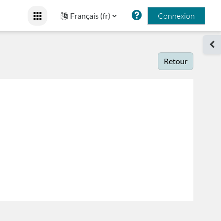
Français ‎(fr)‎
Connexion
Ouv
Retour