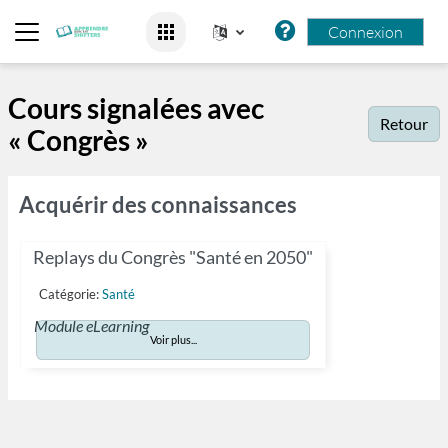
Passer au contenu principal
Connexion
Panneau latéral
Cours signalées avec
Retour
« Congrès »
Acquérir des connaissances
Replays du Congrès "Santé en 2050"
Catégorie:
Santé
Module eLearning
Voir plus...