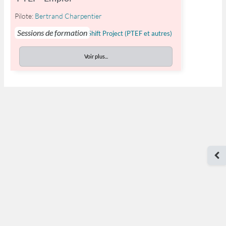
Pilote:
Bertrand Charpentier
Sessions de formation
Catégorie:
Rapports du Shift Project (PTEF et autres)
Voir plus...
Ouv