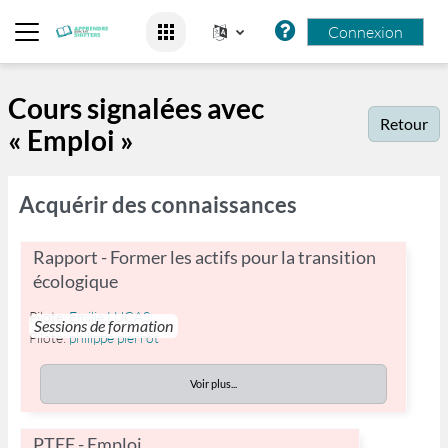
Passer au contenu principal
Connexion
Panneau latéral
Cours signalées avec
Retour
« Emploi »
Acquérir des connaissances
Rapport - Former les actifs pour la transition
écologique
Pilote:
Emilie LUCAS
Sessions de formation
Pilote:
philippe pierrot
Voir plus...
PTEF - Emploi