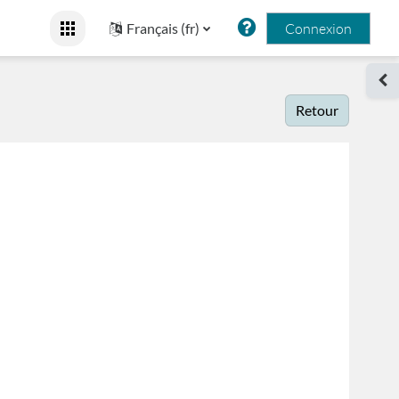
Français ‎(fr)‎
Connexion
Ouv
Retour