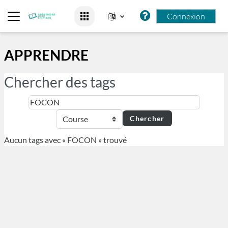
Passer au contenu principal
Connexion
Panneau latéral
APPRENDRE
Chercher des tags
Chercher des tags
Sélectio
Aucun tags avec « FOCON » trouvé