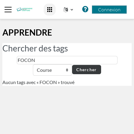
Passer au contenu principal
Connexion
Panneau latéral
APPRENDRE
Chercher des tags
Chercher des tags
Sélectio
Aucun tags avec « FOCON » trouvé