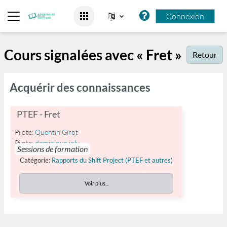
Passer au contenu principal
Connexion
Panneau latéral
Cours signalées avec « Fret »
Retour
Acquérir des connaissances
PTEF - Fret
Pilote:
Quentin Girot
Pilote:
dominique joly
Sessions de formation
Catégorie:
Rapports du Shift Project (PTEF et autres)
Voir plus...