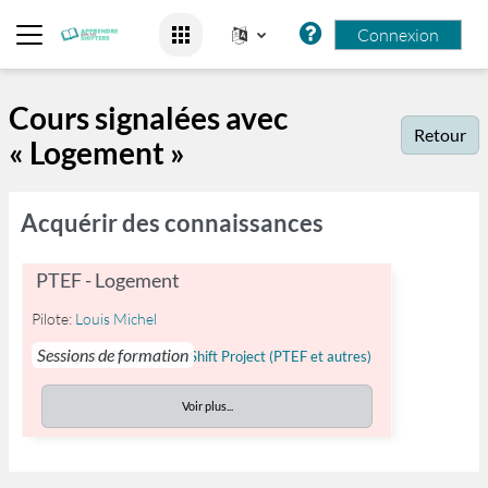
Passer au contenu principal
Connexion
Panneau latéral
Cours signalées avec
Retour
« Logement »
Acquérir des connaissances
PTEF - Logement
Pilote:
Louis Michel
Sessions de formation
Catégorie:
Rapports du Shift Project (PTEF et autres)
Voir plus...