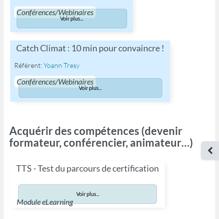
Conférences/Webinaires
Voir plus...
Catch Climat : 10 min pour convaincre !
Référent:
Yoann Tresy
Conférences/Webinaires
Voir plus...
Acquérir des compétences (devenir
formateur, conférencier, animateur…)
Ouv
TTS - Test du parcours de certification
Voir plus...
Module eLearning