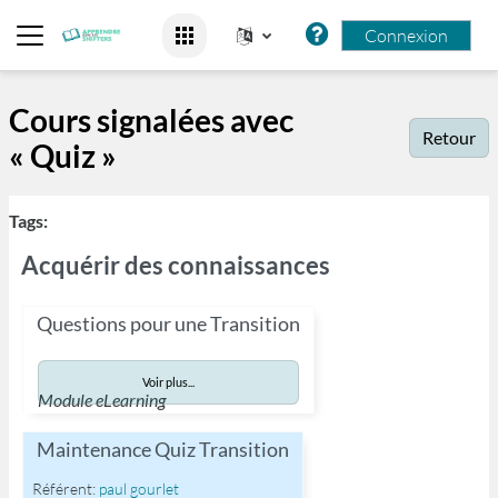
Passer au contenu principal
Connexion
Panneau latéral
Cours signalées avec
Retour
« Quiz »
Tags:
Acquérir des connaissances
Questions pour une Transition
Voir plus...
Module eLearning
Maintenance Quiz Transition
Référent:
paul gourlet