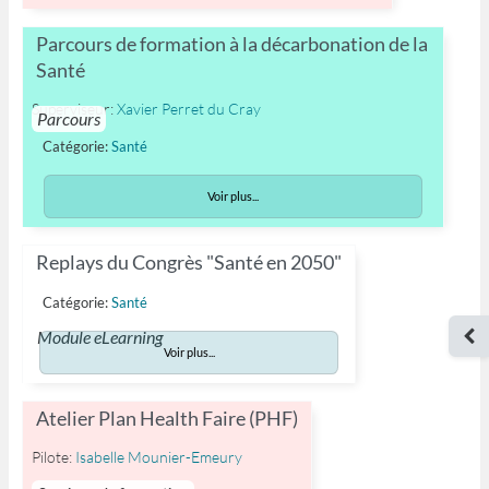
Parcours de formation à la décarbonation de la
Santé
Superviseur:
Xavier Perret du Cray
Parcours
Catégorie:
Santé
Voir plus...
Replays du Congrès "Santé en 2050"
Catégorie:
Santé
Ouv
Module eLearning
Voir plus...
Atelier Plan Health Faire (PHF)
Pilote:
Isabelle Mounier-Emeury