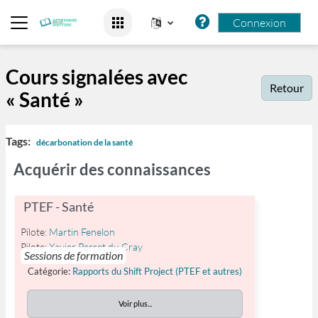
Passer au contenu principal
Connexion
Panneau latéral
Cours signalées avec
Retour
« Santé »
Tags:
décarbonation de la santé
Acquérir des connaissances
PTEF - Santé
Pilote:
Martin Fenelon
Pilote:
Xavier Perret du Cray
Sessions de formation
Catégorie:
Rapports du Shift Project (PTEF et autres)
Voir plus...