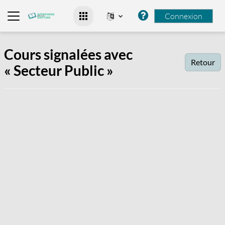
Passer au contenu principal
Connexion
Panneau latéral
Cours signalées avec
Retour
« Secteur Public »