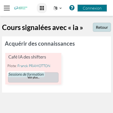
Passer au contenu principal
Connexion
Panneau latéral
Cours signalées avec « ia »
Retour
Acquérir des connaissances
Café IA des shifters
Pilote:
Franck PRAMOTTON
Sessions de formation
Voir plus...